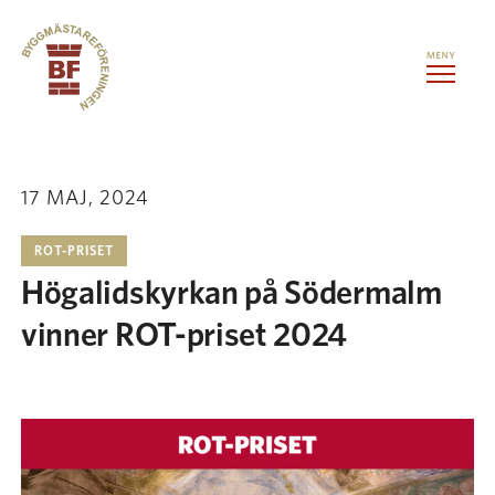
Hoppa till innehåll
Kontorslokaler
17 MAJ, 2024
Medlemstjänster
ROT-PRISET
Högalidskyrkan på Södermalm
Evenemang
vinner ROT-priset 2024
Om oss
Kontakt