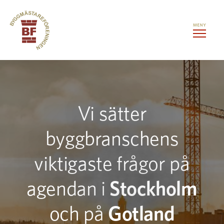
Hoppa till innehåll
Kontorslokaler
Vi sätter
Medlemstjänster
byggbranschens
Evenemang
viktigaste frågor på
Om oss
agendan i
Stockholm
Kontakt
och på
Gotland