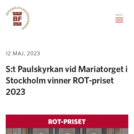
Hoppa till innehåll
Kontorslokaler
12 MAJ, 2023
Medlemstjänster
S:t Paulskyrkan vid Mariatorget i
Stockholm vinner ROT-priset
Evenemang
2023
Om oss
Kontakt