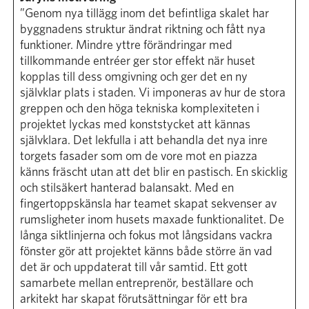
”Genom nya tillägg inom det befintliga skalet har
byggnadens struktur ändrat riktning och fått nya
funktioner. Mindre yttre förändringar med
tillkommande entréer ger stor effekt när huset
kopplas till dess omgivning och ger det en ny
självklar plats i staden. Vi imponeras av hur de stora
greppen och den höga tekniska komplexiteten i
projektet lyckas med konststycket att kännas
självklara. Det lekfulla i att behandla det nya inre
torgets fasader som om de vore mot en piazza
känns fräscht utan att det blir en pastisch. En skicklig
och stilsäkert hanterad balansakt. Med en
fingertoppskänsla har teamet skapat sekvenser av
rumsligheter inom husets maxade funktionalitet. De
långa siktlinjerna och fokus mot långsidans vackra
fönster gör att projektet känns både större än vad
det är och uppdaterat till vår samtid. Ett gott
samarbete mellan entreprenör, beställare och
arkitekt har skapat förutsättningar för ett bra