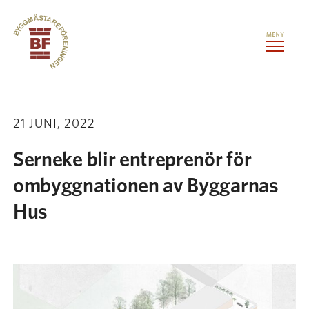
Hoppa till innehåll
Kontorslokaler
21 JUNI, 2022
Medlemstjänster
Serneke blir entreprenör för
ombyggnationen av Byggarnas
Evenemang
Hus
Om oss
Kontakt