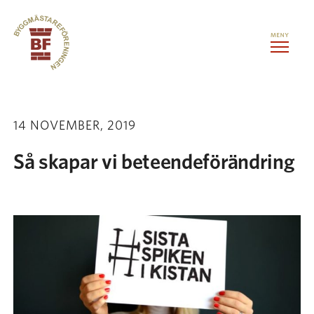
Hoppa till innehåll
Kontorslokaler
14 NOVEMBER, 2019
Medlemstjänster
Så skapar vi beteendeförändring
Evenemang
Om oss
Kontakt