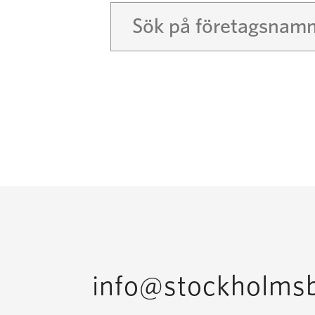
Sök
Bli medlem
info@stockholmsb