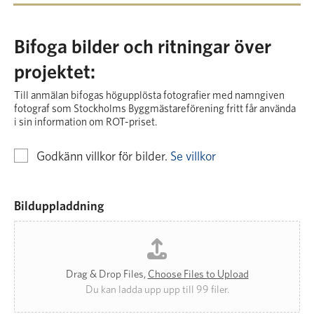
Bifoga bilder och ritningar över
projektet:
Till anmälan bifogas högupplösta fotografier med namngiven
fotograf som Stockholms Byggmästareförening fritt får använda
i sin information om ROT-priset.
Godkänn villkor för bilder.
Se villkor
Överlåtelsen av dessa fotografier till Stockholms
Bilduppladdning
Byggmästareförening sker genom gåva. I och
med att fotografierna sänds in ges Stockholms
Byggmästareförening en icke-exklusiv rätt att i
och för sin verksamhet kostnadsfritt använda
Drag & Drop Files,
Choose Files to Upload
fotografierna. Detta innebär att du fortsätter att
Du kan ladda upp upp till 99 filer.
äga dina bilder och kan sälja dem eller lägga