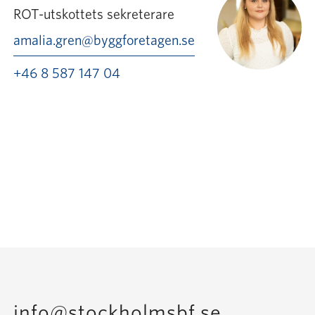
ROT-utskottets sekreterare
amalia.gren@byggforetagen.se
+46 8 587 147 04
info@stockholmsbf.se