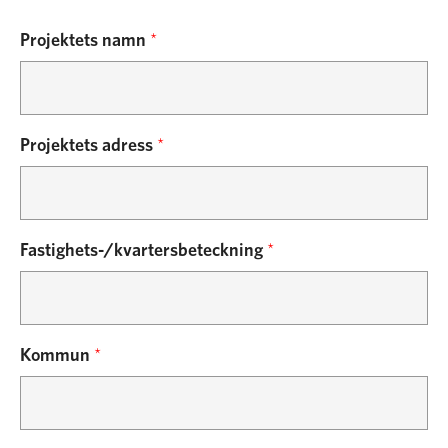
Sök
Projektets namn
*
Bli medlem
Projektets adress
*
Fastighets-/kvartersbeteckning
*
Kommun
*