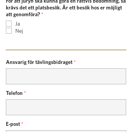
För att juryn ska kunna göra en rättvis bedömning, så
krävs det ett platsbesök. Är ett besök hos er möjligt
att genomföra?
*
Ja
Nej
Ansvarig för tävlingsbidraget
*
Telefon
*
E-post
*