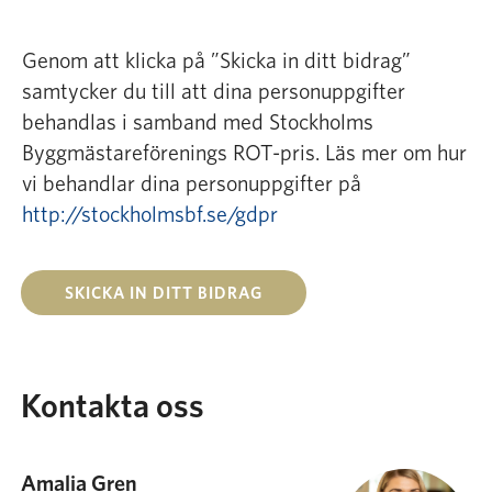
dem i något annat bildarkiv om du så önskar.
Det åligger insändaren att garantera att dessa
Genom att klicka på ”Skicka in ditt bidrag”
fotografier inte inkräktar på annans upphovsrätt
samtycker du till att dina personuppgifter
eller varumärkesrätt samt att vederbörliga
behandlas i samband med Stockholms
samtycken från en avbildad person som före-
Byggmästareförenings ROT-pris. Läs mer om hur
kommer på fotografierna inhämtats i enlighet
vi behandlar dina personuppgifter på
med lag (1978:800) om namn och bild i reklam
och personuppgiftslagen (1998:204). Genom
http://stockholmsbf.se/gdpr
deltagande i tävlingen, godkänner respektive
fotograf publicering av sina namnuppgifter på
internet enligt Dataskyddsförordningen (GDPR).
SKICKA IN DITT BIDRAG
Läs mer om hur vi behandlar personuppgifter på
http://stockholmsbf.se/gdpr
.
Stäng
Kontakta oss
Amalia Gren