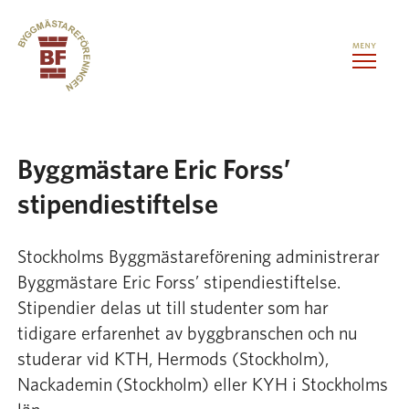
Hoppa till innehåll
Kontorslokaler
Byggmästare Eric Forss’
stipendiestiftelse
Medlemstjänster
Stockholms Byggmästareförening administrerar
Evenemang
Byggmästare Eric Forss’ stipendiestiftelse.
Stipendier delas ut till studenter som har
Om oss
tidigare erfarenhet av byggbranschen och nu
studerar vid KTH, Hermods (Stockholm),
Kontakt
Nackademin (Stockholm) eller KYH i Stockholms