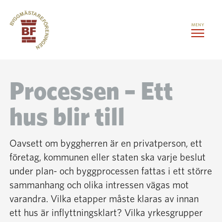
Hoppa till innehåll
Kontorslokaler
Processen – Ett
hus blir till
Medlemstjänster
Evenemang
Oavsett om byggherren är en privatperson, ett
företag, kommunen eller staten ska varje beslut
under plan- och byggprocessen fattas i ett större
Om oss
sammanhang och olika intressen vägas mot
varandra. Vilka etapper måste klaras av innan
Kontakt
ett hus är inflyttningsklart? Vilka yrkesgrupper