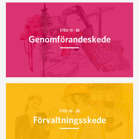
Genomförande­skede
Förvaltnings­skede