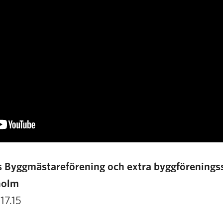
 Byggmästareförening och extra byggförening
holm
17.15